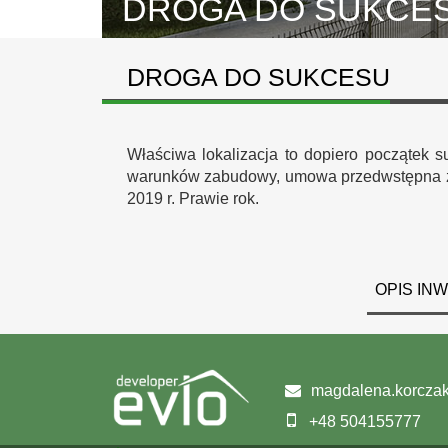
DROGA DO SUKCE
DROGA DO SUKCESU
Właściwa lokalizacja to dopiero początek 
warunków zabudowy, umowa przedwstępna zak
2019 r. Prawie rok.
OPIS IN
magdalena.korczak
+48 504155777