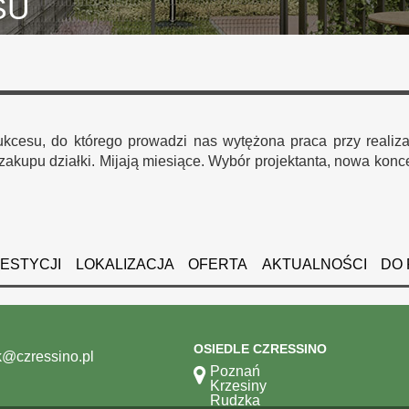
SU
sukcesu, do którego prowadzi nas wytężona praca przy realiz
upu działki. Mijają miesiące. Wybór projektanta, nowa konce
WESTYCJI
LOKALIZACJA
OFERTA
AKTUALNOŚCI
DO 
OSIEDLE CZRESSINO
@czressino.pl
Poznań
Krzesiny
Rudzka