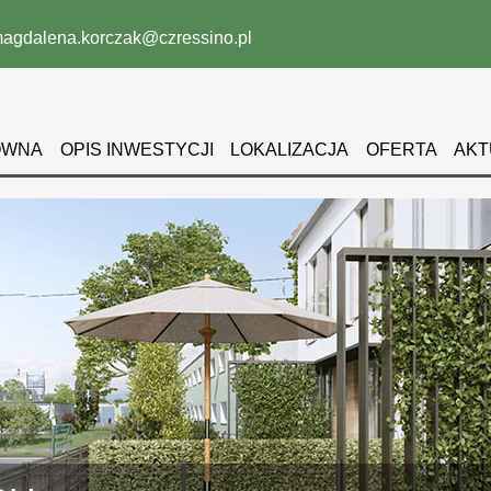
agdalena.korczak@czressino.pl
ÓWNA
OPIS INWESTYCJI
LOKALIZACJA
OFERTA
AKT