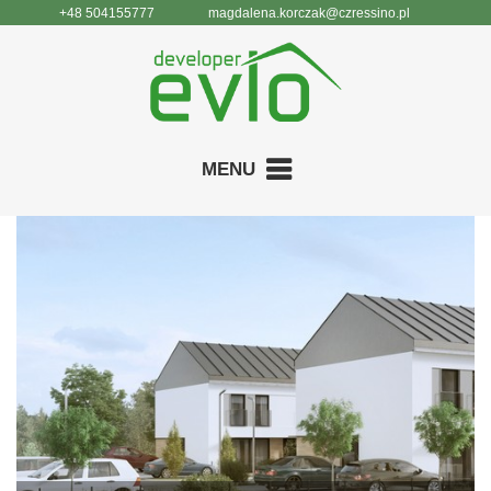
+48 504155777
magdalena.korczak@czressino.pl
MENU