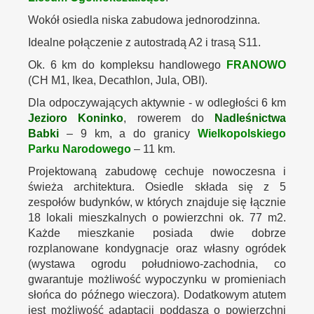
Wokół osiedla niska zabudowa jednorodzinna.
Idealne połączenie z autostradą A2 i trasą S11.
Ok. 6 km do kompleksu handlowego
FRANOWO
(CH M1, Ikea, Decathlon, Jula, OBI).
Dla odpoczywających aktywnie - w odległości 6 km
Jezioro Koninko
, rowerem do
Nadleśnictwa
Babki
– 9 km, a do granicy
Wielkopolskiego
Parku Narodowego
– 11 km.
Projektowaną zabudowę cechuje nowoczesna i
świeża architektura. Osiedle składa się z 5
zespołów budynków, w których znajduje się łącznie
18 lokali mieszkalnych o powierzchni ok. 77 m2.
Każde mieszkanie posiada dwie dobrze
rozplanowane kondygnacje oraz własny ogródek
(wystawa ogrodu południowo-zachodnia, co
gwarantuje możliwość wypoczynku w promieniach
słońca do późnego wieczora). Dodatkowym atutem
jest możliwość adaptacji poddasza o powierzchni