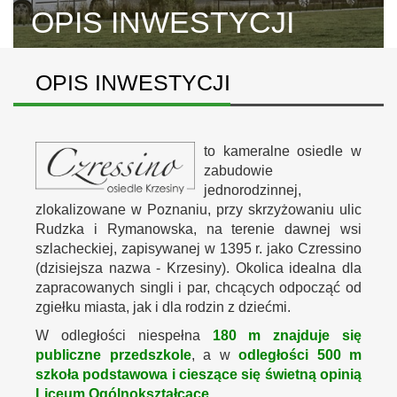
OPIS INWESTYCJI
OPIS INWESTYCJI
to kameralne osiedle w
zabudowie
jednorodzinnej,
zlokalizowane w Poznaniu, przy skrzyżowaniu ulic
Rudzka i Rymanowska, na terenie dawnej wsi
szlacheckiej, zapisywanej w 1395 r. jako Czressino
(dzisiejsza nazwa - Krzesiny). Okolica idealna dla
zapracowanych singli i par, chcących odpocząć od
zgiełku miasta, jak i dla rodzin z dziećmi.
W odległości niespełna
180 m znajduje się
publiczne przedszkole
, a w
odległości 500 m
szkoła podstawowa i cieszące się świetną opinią
Liceum Ogólnokształcące
.