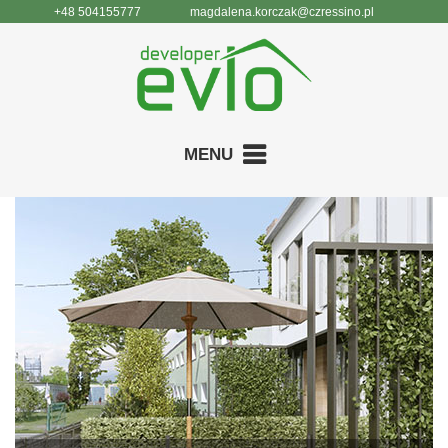
+48 504155777
magdalena.korczak@czressino.pl
MENU