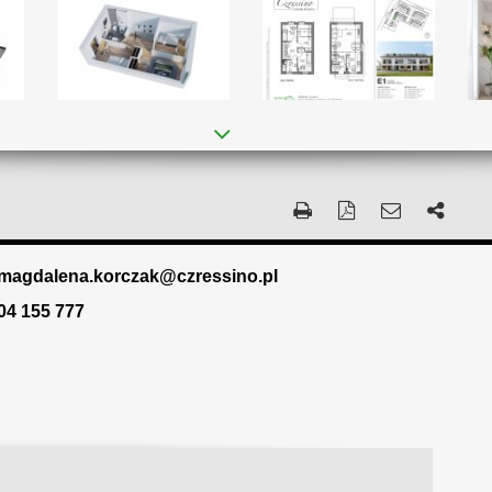
magdalena.korczak@czressino.pl
04 155 777