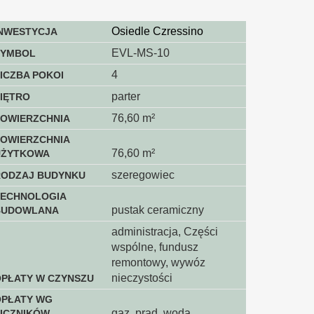
Osiedle Czressino
INWESTYCJA
EVL-MS-10
SYMBOL
4
ICZBA POKOI
parter
IĘTRO
76,60 m²
POWIERZCHNIA
OWIERZCHNIA
76,60 m²
UŻYTKOWA
szeregowiec
RODZAJ BUDYNKU
TECHNOLOGIA
pustak ceramiczny
BUDOWLANA
administracja, Części
wspólne, fundusz
remontowy, wywóz
nieczystości
PŁATY W CZYNSZU
OPŁATY WG
gaz, prąd, woda
ICZNIKÓW