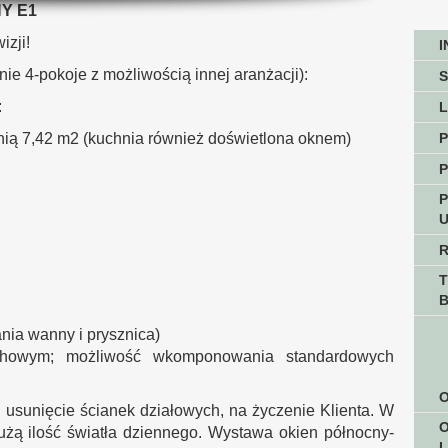
Y E1
zji!
ie 4-pokoje z możliwością innej aranżacji):
:
L
hnią 7,42 m2 (kuchnia również doświetlona oknem)
P
P
ia wanny i prysznica)
howym; możliwość wkomponowania standardowych
O
usunięcie ścianek działowych, na życzenie Klienta. W
żą ilość światła dziennego. Wystawa okien północny-
L