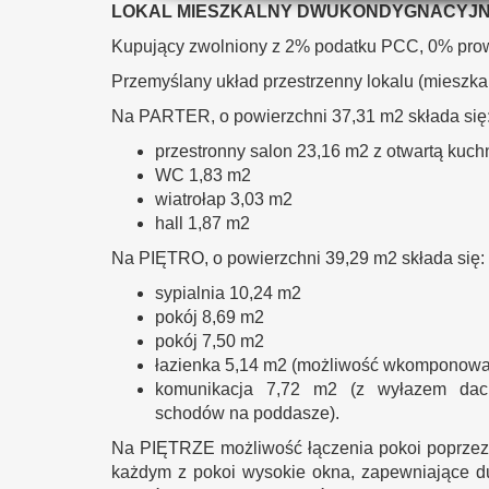
LOKAL MIESZKALNY DWUKONDYGNACYJN
Kupujący zwolniony z 2% podatku PCC, 0% prowi
Przemyślany układ przestrzenny lokalu (mieszkan
Na PARTER, o powierzchni 37,31 m2 składa się
przestronny salon 23,16 m2 z otwartą kuc
WC 1,83 m2
wiatrołap 3,03 m2
hall 1,87 m2
Na PIĘTRO, o powierzchni 39,29 m2 składa się:
sypialnia 10,24 m2
pokój 8,69 m2
pokój 7,50 m2
łazienka 5,14 m2 (możliwość wkomponowan
komunikacja 7,72 m2 (z wyłazem dac
schodów na poddasze).
Na PIĘTRZE możliwość łączenia pokoi poprzez 
każdym z pokoi wysokie okna, zapewniające du