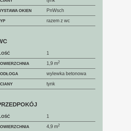
tynk
CIANY
PnWsch
YSTAWA OKIEN
razem z wc
YP
WC
1
LOŚĆ
2
1,9 m
POWIERZCHNIA
wylewka betonowa
PODŁOGA
tynk
CIANY
PRZEDPOKÓJ
1
LOŚĆ
2
4,9 m
POWIERZCHNIA