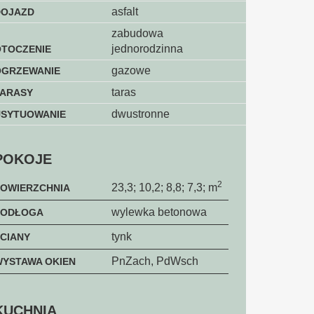
asfalt
DOJAZD
zabudowa
jednorodzinna
OTOCZENIE
gazowe
OGRZEWANIE
taras
TARASY
dwustronne
USYTUOWANIE
POKOJE
2
23,3; 10,2; 8,8; 7,3; m
POWIERZCHNIA
wylewka betonowa
PODŁOGA
tynk
CIANY
PnZach, PdWsch
YSTAWA OKIEN
KUCHNIA