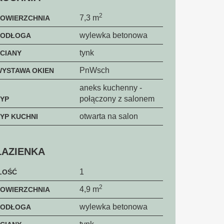
2
7,3 m
POWIERZCHNIA
wylewka betonowa
PODŁOGA
tynk
CIANY
PnWsch
YSTAWA OKIEN
aneks kuchenny -
połączony z salonem
YP
otwarta na salon
YP KUCHNI
ŁAZIENKA
1
LOŚĆ
2
4,9 m
POWIERZCHNIA
wylewka betonowa
PODŁOGA