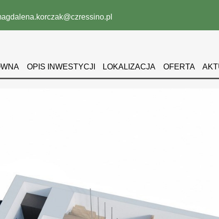
agdalena.korczak@czressino.pl
ÓWNA
OPIS INWESTYCJI
LOKALIZACJA
OFERTA
AKT