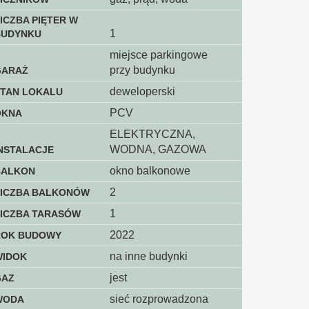
ICZBA PIĘTER W
1
BUDYNKU
miejsce parkingowe
przy budynku
GARAŻ
deweloperski
STAN LOKALU
PCV
OKNA
ELEKTRYCZNA,
WODNA, GAZOWA
NSTALACJE
okno balkonowe
BALKON
2
LICZBA BALKONÓW
1
ICZBA TARASÓW
2022
ROK BUDOWY
na inne budynki
WIDOK
jest
GAZ
sieć rozprowadzona
WODA