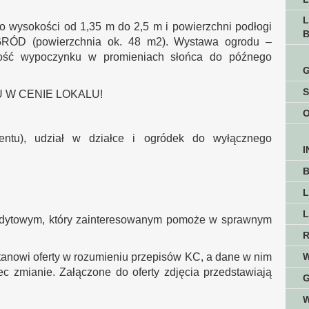
L
ysokości od 1,35 m do 2,5 m i powierzchni podłogi
OGRÓD (powierzchnia ok. 48 m2). Wystawa ogrodu –
wość wypoczynku w promieniach słońca do późnego
 W CENIE LOKALU!
entu), udział w działce i ogródek do wyłącznego
I
L
dytowym, który zainteresowanym pomoże w sprawnym
stanowi oferty w rozumieniu przepisów KC, a dane w nim
ec zmianie. Załączone do oferty zdjęcia przedstawiają